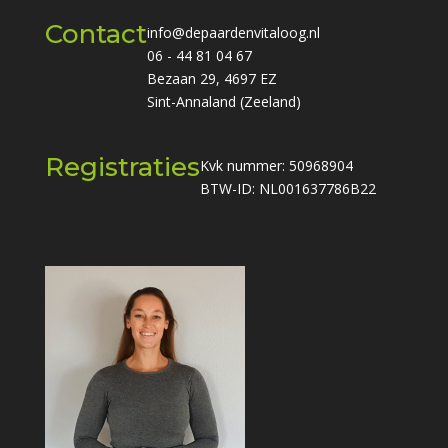
Contact
info@depaardenvitaloog.nl
06 - 44 81 04 67
Bezaan 29, 4697 EZ
Sint-Annaland (Zeeland)
Registraties
Kvk nummer: 50968904
BTW-ID: NL001637786B22